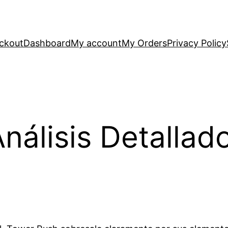
ckout
Dashboard
My account
My Orders
Privacy Policy
nálisis Detallad