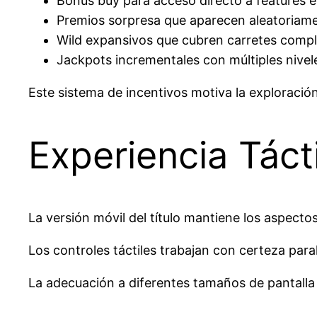
Bonus buy para acceso directo a features e
Premios sorpresa que aparecen aleatoriam
Wild expansivos que cubren carretes comp
Jackpots incrementales con múltiples nivel
Este sistema de incentivos motiva la exploración 
Experiencia Tácti
La versión móvil del título mantiene los aspectos
Los controles táctiles trabajan con certeza paral
La adecuación a diferentes tamaños de pantalla 