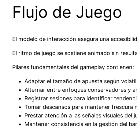
Flujo de Juego
El modelo de interacción asegura una accesibili
El ritmo de juego se sostiene animado sin result
Pilares fundamentales del gameplay contienen:
Adaptar el tamaño de apuesta según volatil
Alternar entre enfoques conservadores y a
Registrar sesiones para identificar tendenc
Tomar descansos para mantener frescura 
Prestar atención a las señales visuales del 
Mantener consistencia en la gestión del ban