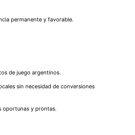
encia permanente y favorable.
tos de juego argentinos.
locales sin necesidad de conversiones
as oportunas y prontas.