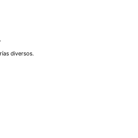
.
rías diversos.