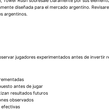
al, Tower Rush sobresale claramente por sus elemento
mente diseñada para el mercado argentino. Revisar
es argentinos.
bservar jugadores experimentados antes de invertir r
crementadas
puesto antes de jugar
izan resultados futuros
rones observados
s efectivas