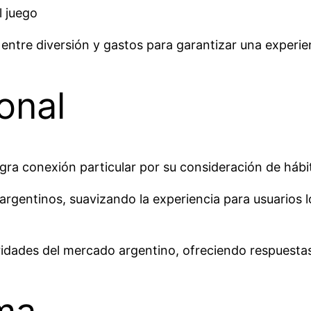
l juego
 entre diversión y gastos para garantizar una experi
onal
ogra conexión particular por su consideración de hábi
argentinos, suavizando la experiencia para usuarios 
laridades del mercado argentino, ofreciendo respuest