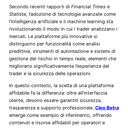
Secondo recenti rapporti di
Financial Times
e
Statista
, l’adozione di tecnologie avanzate come
l’intelligenza artificiale e il machine learning sta
rivoluzionando il modo in cui i trader analizzano i
mercati. Le piattaforme più innovative si
distinguono per funzionalità come analisi
predittive, strumenti di automazione e sistemi di
gestione del rischio in tempo reale, elementi che
migliorano significativamente l’esperienza del
trader e la sicurezza delle operazioni.
In questo contesto, la scelta di una piattaforma
affidabile fa la differenza: oltre all’interfaccia
utente, devono essere garantiti sicurezza,
trasparenza e supporto professionale.
Cleo Betra
emerge come esempio di riferimento, offrendo
contenuti e risorse affidabili per operatori e