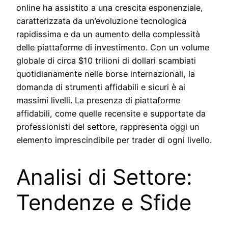
online ha assistito a una crescita esponenziale,
caratterizzata da un’evoluzione tecnologica
rapidissima e da un aumento della complessità
delle piattaforme di investimento. Con un volume
globale di circa
$10 trilioni
di dollari scambiati
quotidianamente nelle borse internazionali, la
domanda di strumenti affidabili e sicuri è ai
massimi livelli. La presenza di piattaforme
affidabili, come quelle recensite e supportate da
professionisti del settore, rappresenta oggi un
elemento imprescindibile per trader di ogni livello.
Analisi di Settore:
Tendenze e Sfide