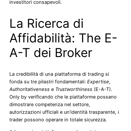
investitori consapevoli.
La Ricerca di
Affidabilità: The E-
A-T dei Broker
La credibilità di una piattaforma di trading si
fonda su tre pilastri fondamentali:
Expertise
,
Authoritativeness
e
Trustworthiness
(E-A-T).
Only by verificando che le piattaforme possano
dimostrare competenza nel settore,
autorizzazioni ufficiali e un’identità trasparente, i
trader possono operare in totale sicurezza.