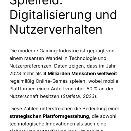
Digitalisierung und
Nutzerverhalten
Die moderne Gaming-Industrie ist geprägt von
einem rasanten Wandel in Technologie und
Nutzerpräferenzen. Daten zeigen, dass im Jahr
2023 mehr als
3 Milliarden Menschen weltweit
regelmäßig Online-Games spielen, wobei mobile
Plattformen einen Anteil von über 50 % an der
Nutzerschaft besitzen (
Statista, 2023
).
Diese Zahlen unterstreichen die Bedeutung einer
strategischen Plattformgestaltung
, die sowohl
technologische Innovationen als auch eine