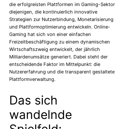
die erfolgreisten Plattformen im Gaming-Sektor
diejenigen, die kontinuierlich innovative
Strategien zur Nutzerbindung, Monetarisierung
und Plattformoptimierung entwickeln. Online-
Gaming hat sich von einer einfachen
Freizeitbeschäftigung zu einem dynamischen
Wirtschaftszweig entwickelt, der jährlich
Milliardenumsätze generiert. Dabei steht der
entscheidende Faktor im Mittelpunkt: die
Nutzererfahrung und die transparent gestaltete
Plattformverwaltung.
Das sich
wandelnde
Spielfeld: