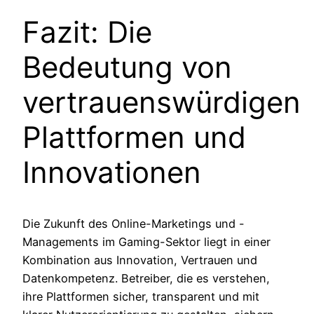
Fazit: Die
Bedeutung von
vertrauenswürdigen
Plattformen und
Innovationen
Die Zukunft des Online-Marketings und -
Managements im Gaming-Sektor liegt in einer
Kombination aus Innovation, Vertrauen und
Datenkompetenz. Betreiber, die es verstehen,
ihre Plattformen sicher, transparent und mit