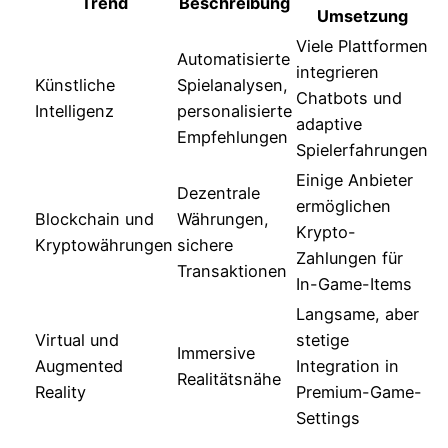
Trend
Beschreibung
Umsetzung
Viele Plattformen
Automatisierte
integrieren
Künstliche
Spielanalysen,
Chatbots und
Intelligenz
personalisierte
adaptive
Empfehlungen
Spielerfahrungen
Einige Anbieter
Dezentrale
ermöglichen
Blockchain und
Währungen,
Krypto-
Kryptowährungen
sichere
Zahlungen für
Transaktionen
In-Game-Items
Langsame, aber
Virtual und
stetige
Immersive
Augmented
Integration in
Realitätsnähe
Reality
Premium-Game-
Settings